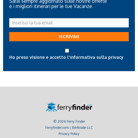
Sarai sempre aggiornato sulle nostre offerte
e i migliori itinerari per le tue Vacanze
Inserisci
la
tua
ISCRIVIMI
email
Ho preso visione e accetto l'informativa sulla privacy
© 2026 Ferry Finder
Ferryfinder.com | Bit4trade LLC
Privacy Policy