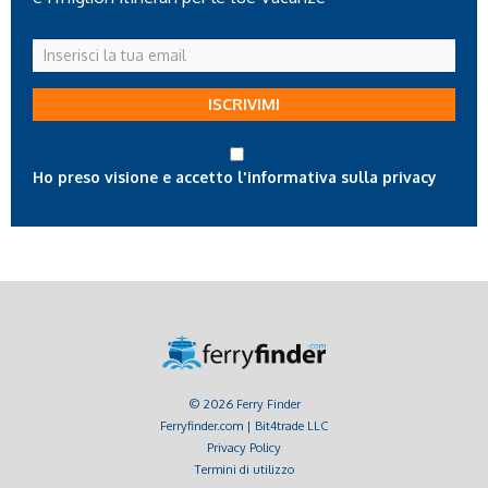
Inserisci
la
tua
ISCRIVIMI
email
Ho preso visione e accetto l'informativa sulla privacy
© 2026 Ferry Finder
Ferryfinder.com | Bit4trade LLC
Privacy Policy
Termini di utilizzo