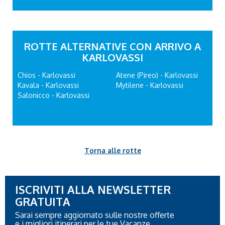
ROTTE ALTERNATIVE CON ARRIVO A
KARLOVASSI
Chios - Karlovassi
Atene (Pireo) - Karlovassi
Kavala - Karlovassi
Mytilene - Karlovassi
Salonicco - Karlovassi
Torna alle rotte
ISCRIVITI ALLA NEWSLETTER
GRATUITA
Sarai sempre aggiornato sulle nostre offerte
e i migliori itinerari per le tue Vacanze