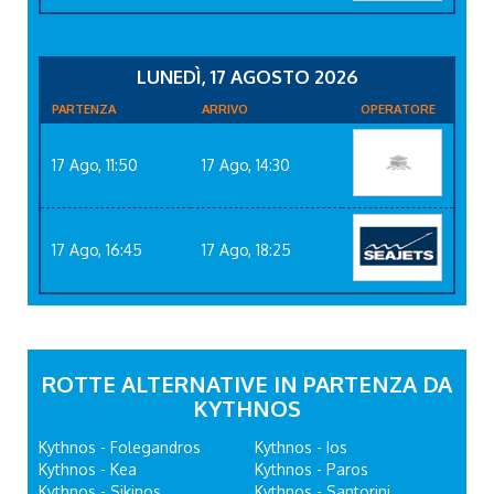
LUNEDÌ, 17 AGOSTO 2026
PARTENZA
ARRIVO
OPERATORE
17 Ago, 11:50
17 Ago, 14:30
17 Ago, 16:45
17 Ago, 18:25
ROTTE ALTERNATIVE IN PARTENZA DA
KYTHNOS
Kythnos - Folegandros
Kythnos - Ios
Kythnos - Kea
Kythnos - Paros
Kythnos - Sikinos
Kythnos - Santorini