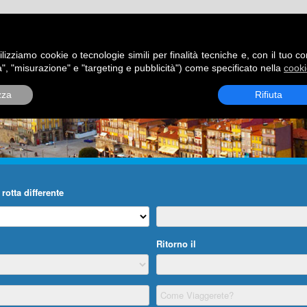
ATORI
DESTINAZIONI
ROTTE
BLOG
CONTATTI
P
ilizziamo cookie o tecnologie simili per finalità tecniche e, con il tuo c
", "misurazione" e "targeting e pubblicità") come specificato nella
cooki
zza
Rifiuta