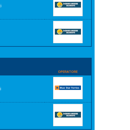
i
i
OPERATORE
i