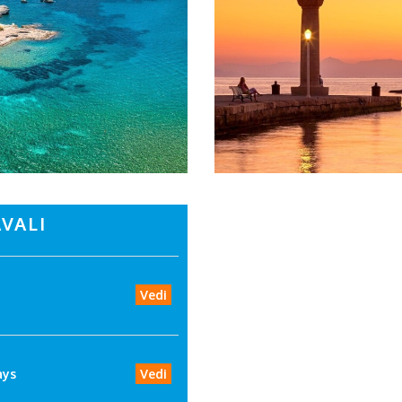
VALI
Vedi
ays
Vedi