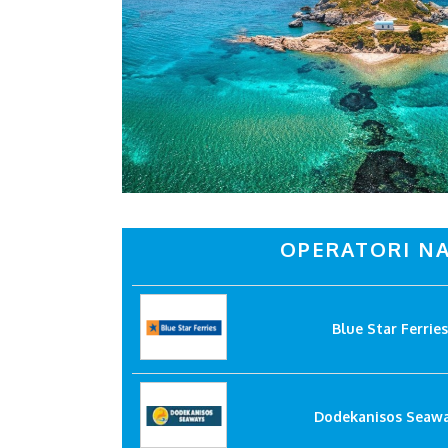
OPERATORI NA
Blue Star Ferries
Dodekanisos Seaw