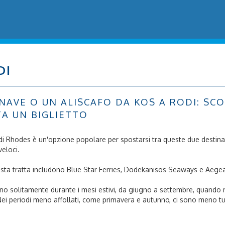
DI
VE O UN ALISCAFO DA KOS A RODI: SCOPRI
TA UN BIGLIETTO
to di Rhodes è un'opzione popolare per spostarsi tra queste due destina
veloci.
questa tratta includono Blue Star Ferries, Dodekanisos Seaways e Aege
 sono solitamente durante i mesi estivi, da giugno a settembre, quando m
. Nei periodi meno affollati, come primavera e autunno, ci sono meno t