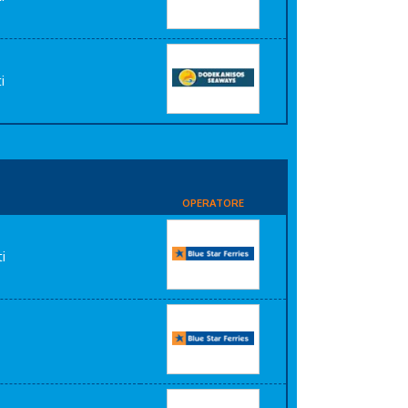
i
OPERATORE
i