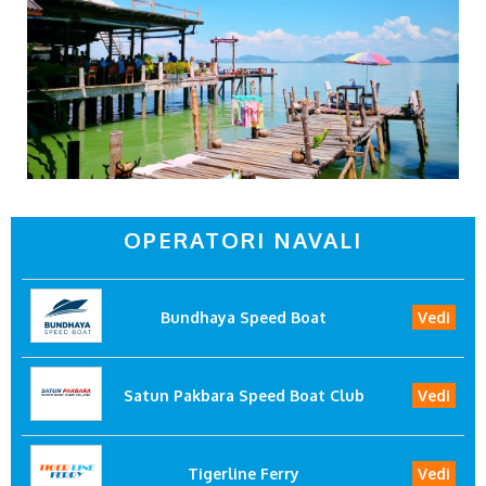
OPERATORI NAVALI
Bundhaya Speed Boat
Vedi
Satun Pakbara Speed Boat Club
Vedi
Tigerline Ferry
Vedi