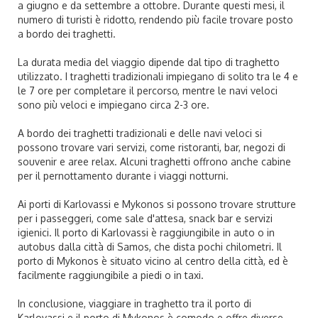
a giugno e da settembre a ottobre. Durante questi mesi, il
numero di turisti è ridotto, rendendo più facile trovare posto
a bordo dei traghetti.
La durata media del viaggio dipende dal tipo di traghetto
utilizzato. I traghetti tradizionali impiegano di solito tra le 4 e
le 7 ore per completare il percorso, mentre le navi veloci
sono più veloci e impiegano circa 2-3 ore.
A bordo dei traghetti tradizionali e delle navi veloci si
possono trovare vari servizi, come ristoranti, bar, negozi di
souvenir e aree relax. Alcuni traghetti offrono anche cabine
per il pernottamento durante i viaggi notturni.
Ai porti di Karlovassi e Mykonos si possono trovare strutture
per i passeggeri, come sale d'attesa, snack bar e servizi
igienici. Il porto di Karlovassi è raggiungibile in auto o in
autobus dalla città di Samos, che dista pochi chilometri. Il
porto di Mykonos è situato vicino al centro della città, ed è
facilmente raggiungibile a piedi o in taxi.
In conclusione, viaggiare in traghetto tra il porto di
Karlovassi e il porto di Mykonos è comodo e offre diverse