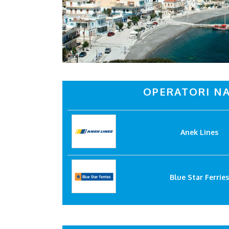
OPERATORI NA
Anek Lines
Blue Star Ferries