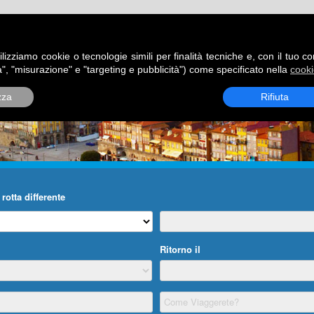
ATORI
DESTINAZIONI
ROTTE
BLOG
CONTATTI
P
ilizziamo cookie o tecnologie simili per finalità tecniche e, con il tuo c
", "misurazione" e "targeting e pubblicità") come specificato nella
cooki
zza
Rifiuta