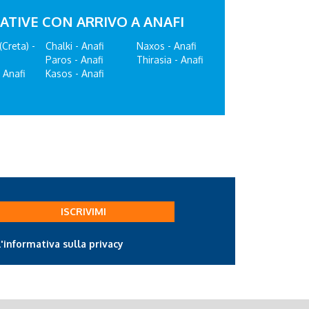
ATIVE CON ARRIVO A ANAFI
(Creta) -
Chalki - Anafi
Naxos - Anafi
Paros - Anafi
Thirasia - Anafi
 Anafi
Kasos - Anafi
ISCRIVIMI
l'informativa sulla privacy