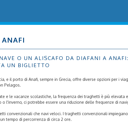
 ANAFI
VE O UN ALISCAFO DA DIAFANI A ANAFI: S
TA UN BIGLIETTO
ecia, e il porto di Anafi, sempre in Grecia, offre diverse opzioni per i vi
eon Pelagos.
state e le vacanze scolastiche, la frequenza dei traghetti è più elevat
o o l'inverno, ci potrebbe essere una riduzione delle frequenze di nav
ghetti convenzionali che navi veloci. I traghetti convenzionali impiega
 un tempo di percorrenza di circa 2 ore.