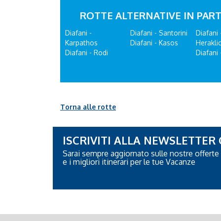
ROTTE ALTERNATIVE IN PART
Diafani -
Diafani - Santorini
Diafani 
Karpathos
Diafani - Kasos
Heraklio
Diafani - Rodi
Diafani 
Torna alle rotte
ISCRIVITI ALLA NEWSLETTER
Sarai sempre aggiornato sulle nostre offerte
e i migliori itinerari per le tue Vacanze