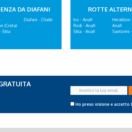
ENZA DA DIAFANI
ROTTE ALTERN
-
Diafani - Chalki
Ios - Anafi
Heraklion 
n (Creta)
Rodi - Anafi
Anafi
- Sitia
Sitia - Anafi
Santorini -
 GRATUITA
Inserisci
la
tua
Ho preso visione e accetto 
email