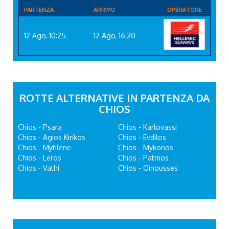
PARTENZA
ARRIVO
OPERATORE
12 Ago, 10:25
12 Ago, 16:20
ROTTE ALTERNATIVE IN PARTENZA DA
CHIOS
Chios - Psara
Chios - Karlovassi
Chios - Agios Kirikos
Chios - Evdilos
Chios - Mytilene
Chios - Mykonos
Chios - Leros
Chios - Patmos
Chios - Vathi
Chios - Oinousses