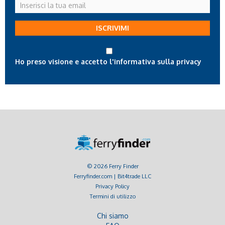
Inserisci
la
tua
ISCRIVIMI
email
Ho preso visione e accetto l'informativa sulla privacy
© 2026 Ferry Finder
Ferryfinder.com | Bit4trade LLC
Privacy Policy
Termini di utilizzo
Chi siamo