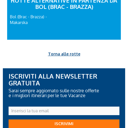
ROTTE ALTERNATIVE IN PARTENZA DA
BOL (BRAC - BRAZZA)
Bol (Brac - Brazza) -
Makarska
Torna alle rotte
ISCRIVITI ALLA NEWSLETTER
GRATUITA
Sarai sempre aggiornato sulle nostre offerte
e i migliori itinerari per le tue Vacanze
Inserisci
la
tua
ISCRIVIMI
email