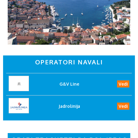
OPERATORI NAVALI
G&V Line
Vedi
Jadrolinija
Vedi