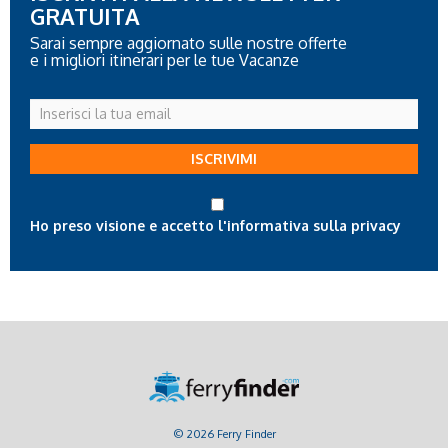
GRATUITA
Sarai sempre aggiornato sulle nostre offerte
e i migliori itinerari per le tue Vacanze
Inserisci
la
tua
ISCRIVIMI
email
Ho preso visione e accetto l'informativa sulla privacy
© 2026 Ferry Finder