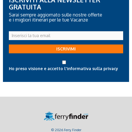
GRATUITA
Sarai sempre aggiornato sulle nostre offerte
e i migliori itinerari per le tue Vacanze
Inserisci
la
tua
ISCRIVIMI
email
Ho preso visione e accetto l'informativa sulla privacy
© 2026 Ferry Finder