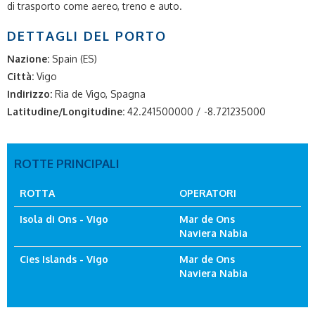
di trasporto come aereo, treno e auto.
DETTAGLI DEL PORTO
Nazione:
Spain (ES)
Città:
Vigo
Indirizzo:
Ria de Vigo, Spagna
Latitudine/Longitudine:
42.241500000 / -8.721235000
ROTTE PRINCIPALI
ROTTA
OPERATORI
Isola di Ons - Vigo
Mar de Ons
Naviera Nabia
Cies Islands - Vigo
Mar de Ons
Naviera Nabia