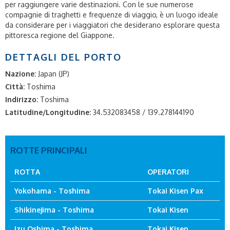
per raggiungere varie destinazioni. Con le sue numerose
compagnie di traghetti e frequenze di viaggio, è un luogo ideale
da considerare per i viaggiatori che desiderano esplorare questa
pittoresca regione del Giappone.
DETTAGLI DEL PORTO
Nazione:
Japan (JP)
Città:
Toshima
Indirizzo:
Toshima
Latitudine/Longitudine:
34.532083458 / 139.278144190
ROTTE PRINCIPALI
ROTTA
OPERATORI
Yokohama - Toshima
Tokai Kisen Pax
Shikinejima - Toshima
Tokai Kisen
Izu Oshima - Toshima
Tokai Kisen