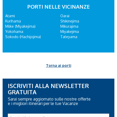
PORTI NELLE VICINANZE
Atami
Oarai
Kurihama
Shikinejima
Miike (Miyakejima)
Mikurajima
Yokohama
Miyakejima
Sokodo (Hachijojima)
Tateyama
Torna ai porti
ISCRIVITI ALLA NEWSLETTER
GRATUITA
Sarai sempre aggiornato sulle nostre offerte
e i migliori itinerari per le tue Vacanze
Inserisci