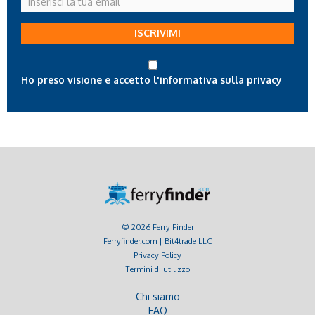
la
tua
ISCRIVIMI
email
Ho preso visione e accetto l'informativa sulla privacy
© 2026 Ferry Finder
Ferryfinder.com | Bit4trade LLC
Privacy Policy
Termini di utilizzo
Chi siamo
FAQ