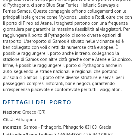
di Pythagorio, ci sono Blue Star Ferries, Hellenic Seaways e
Ferries Samos. Queste compagnie offrono collegamenti con le
principali isole greche come Mykonos, Lesbo e Rodi, oltre che con
il porto di Pireo ad Atene. I traghetti partono con una frequenza
giornaliera per garantire la massima flessibilità ai viaggiatori. Per
raggiungere il porto di Pythagorio, ci sono diverse opzioni di
trasporto. L'aeroporto di Samos è situato nelle vicinanze ed è
ben collegato con voli diretti da numerose città europee. È
possibile raggiungere il porto anche in treno, collegando la
stazione di Samos con altre città greche come Atene e Salonicco.
Infine, è possibile raggiungere il porto di Pythagorio anche in
auto, seguendo le strade nazionali e regionali che portano
all'isola di Samos. Il porto offre diverse strutture e servizi per i
passeggeri, compresi ristoranti, bar e negozi, garantendo
un'esperienza piacevole e confortevole per tutti i viaggiatori.
DETTAGLI DEL PORTO
Nazione:
Greece (GR)
Città:
Pithagorio
Indirizzo:
Samos - Pithagorio, Pithagorio 831 03, Grecia
Latitudine/Longitudine:
37.689643861 / 26.942711962