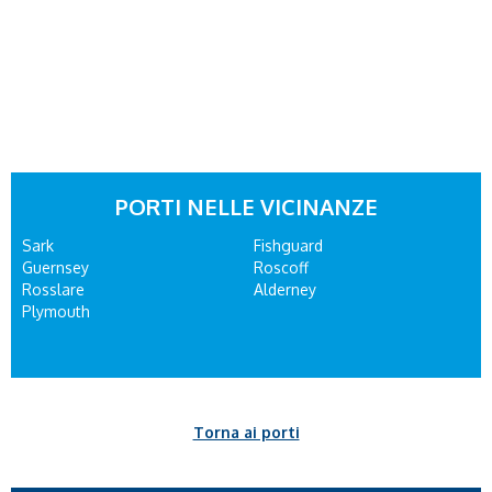
PORTI NELLE VICINANZE
Sark
Fishguard
Guernsey
Roscoff
Rosslare
Alderney
Plymouth
Torna ai porti