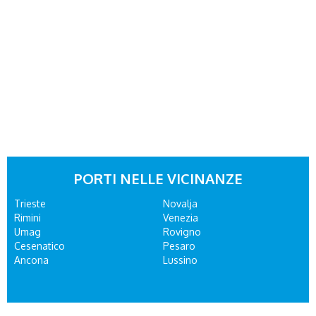
PORTI NELLE VICINANZE
Trieste
Novalja
Rimini
Venezia
Umag
Rovigno
Cesenatico
Pesaro
Ancona
Lussino