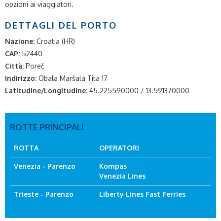
opzioni ai viaggiatori.
DETTAGLI DEL PORTO
Nazione:
Croatia (HR)
CAP:
52440
Città:
Poreč
Indirizzo:
Obala Maršala Tita 17
Latitudine/Longitudine:
45.225590000 / 13.591370000
ROTTE PRINCIPALI
ROTTA
OPERATORI
Venezia - Parenzo
Kompas
Venezia Lines
Trieste - Parenzo
Liberty Lines Fast Ferries