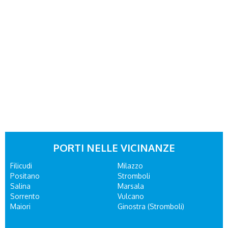
PORTI NELLE VICINANZE
Filicudi
Milazzo
Positano
Stromboli
Salina
Marsala
Sorrento
Vulcano
Maiori
Ginostra (Stromboli)