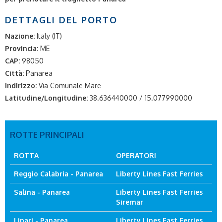
DETTAGLI DEL PORTO
Nazione:
Italy (IT)
Provincia:
ME
CAP:
98050
Città:
Panarea
Indirizzo:
Via Comunale Mare
Latitudine/Longitudine:
38.636440000 / 15.077990000
ROTTE PRINCIPALI
ROTTA
OPERATORI
Reggio Calabria - Panarea
Liberty Lines Fast Ferries
Salina - Panarea
Liberty Lines Fast Ferries
Siremar
Lipari - Panarea
Liberty Lines Fast Ferries