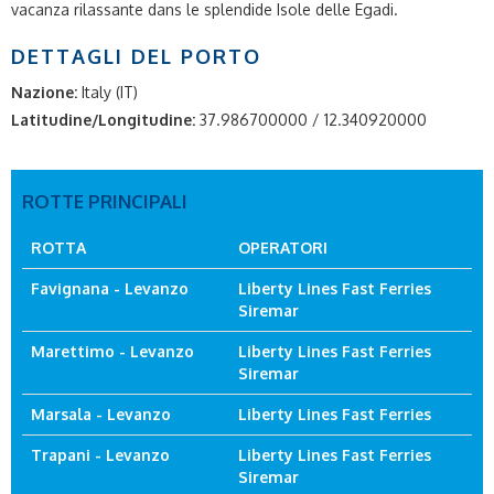
vacanza rilassante dans le splendide Isole delle Egadi.
DETTAGLI DEL PORTO
Nazione:
Italy (IT)
Latitudine/Longitudine:
37.986700000 / 12.340920000
ROTTE PRINCIPALI
ROTTA
OPERATORI
Favignana - Levanzo
Liberty Lines Fast Ferries
Siremar
Marettimo - Levanzo
Liberty Lines Fast Ferries
Siremar
Marsala - Levanzo
Liberty Lines Fast Ferries
Trapani - Levanzo
Liberty Lines Fast Ferries
Siremar