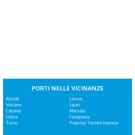
PORTI NELLE VICINANZE
Alicudi
Linosa
Vulcano
Lipari
Catania
Marsala
Ustica
Favignana
Tunisi
Palermo Termini Imerese