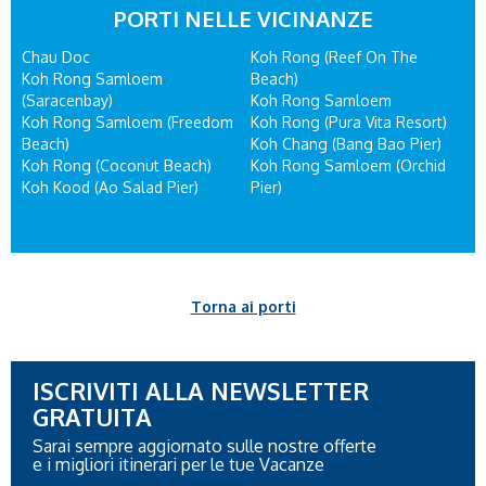
PORTI NELLE VICINANZE
Chau Doc
Koh Rong (Reef On The
Koh Rong Samloem
Beach)
(Saracenbay)
Koh Rong Samloem
Koh Rong Samloem (Freedom
Koh Rong (Pura Vita Resort)
Beach)
Koh Chang (Bang Bao Pier)
Koh Rong (Coconut Beach)
Koh Rong Samloem (Orchid
Koh Kood (Ao Salad Pier)
Pier)
Torna ai porti
ISCRIVITI ALLA NEWSLETTER
GRATUITA
Sarai sempre aggiornato sulle nostre offerte
e i migliori itinerari per le tue Vacanze