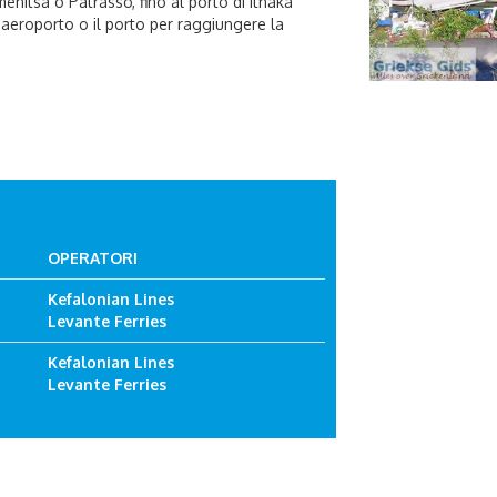
enitsa o Patrasso, fino al porto di Ithaka
l'aeroporto o il porto per raggiungere la
OPERATORI
Kefalonian Lines
Levante Ferries
Kefalonian Lines
Levante Ferries