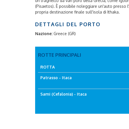
un traghetto da vari porti della Grecia, come Igoum
(Pisaetos). È possibile noleggiare un'auto presso 
propria destinazione finale sull'isola di Ithaka.
DETTAGLI DEL PORTO
Nazione:
Greece (GR)
ROTTE PRINCIPALI
ROTTA
Patrasso - Itaca
Sami (Cefalonia) - Itaca