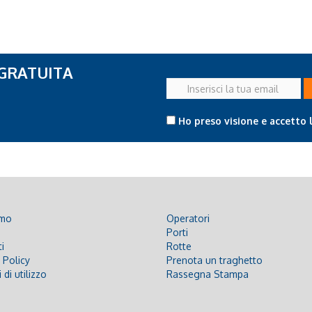
 GRATUITA
Inserisci
la
tua
Ho preso visione e accetto 
email
amo
Operatori
Porti
i
Rotte
 Policy
Prenota un traghetto
 di utilizzo
Rassegna Stampa