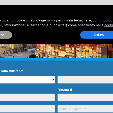
ATORI
DESTINAZIONI
ROTTE
BLOG
CONTATTI
P
ilizziamo cookie o tecnologie simili per finalità tecniche e, con il tuo c
", "misurazione" e "targeting e pubblicità") come specificato nella
cooki
zza
Rifiuta