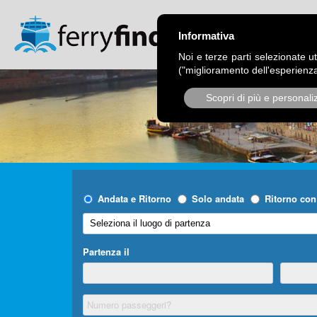
CHI SIAMO
OPER
Informativa
Noi e terze parti selezionate ut
("miglioramento dell'esperienza
Scopri di più e personali