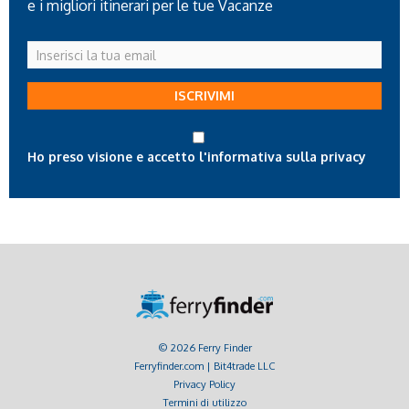
e i migliori itinerari per le tue Vacanze
Inserisci
la
tua
ISCRIVIMI
email
Ho preso visione e accetto l'informativa sulla privacy
© 2026 Ferry Finder
Ferryfinder.com | Bit4trade LLC
Privacy Policy
Termini di utilizzo