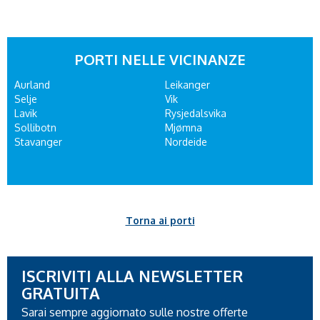
PORTI NELLE VICINANZE
Aurland
Leikanger
Selje
Vik
Lavik
Rysjedalsvika
Sollibotn
Mjømna
Stavanger
Nordeide
Torna ai porti
ISCRIVITI ALLA NEWSLETTER
GRATUITA
Sarai sempre aggiornato sulle nostre offerte