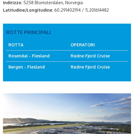
Indirizzo:
5258 Blomsterdalen, Norvegia
Latitudine/Longitudine:
60.291402194 / 5.201614482
ROTTE PRINCIPALI
ROTTA
OPERATORI
Rosendal - Flesland
Rødne Fjord Cruise
Bergen - Flesland
Rødne Fjord Cruise