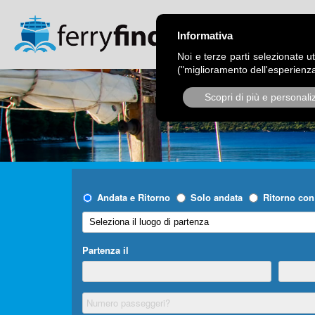
CHI SIAMO
OPER
Informativa
Noi e terze parti selezionate ut
("miglioramento dell'esperienza
Scopri di più e personali