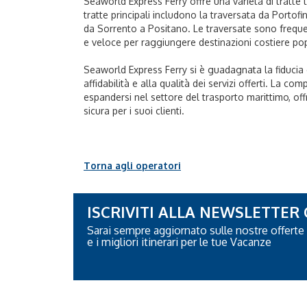
Seaworld Express Ferry offre una varietà di tratte t
tratte principali includono la traversata da Portofi
da Sorrento a Positano. Le traversate sono freq
e veloce per raggiungere destinazioni costiere popo
Seaworld Express Ferry si è guadagnata la fiducia 
affidabilità e alla qualità dei servizi offerti. La c
espandersi nel settore del trasporto marittimo, of
sicura per i suoi clienti.
Torna agli operatori
ISCRIVITI ALLA NEWSLETTER
Sarai sempre aggiornato sulle nostre offerte
e i migliori itinerari per le tue Vacanze