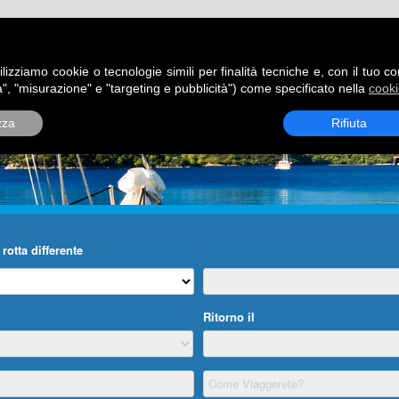
ATORI
DESTINAZIONI
ROTTE
BLOG
CONTATTI
P
ilizziamo cookie o tecnologie simili per finalità tecniche e, con il tuo c
", "misurazione" e "targeting e pubblicità") come specificato nella
cooki
zza
Rifiuta