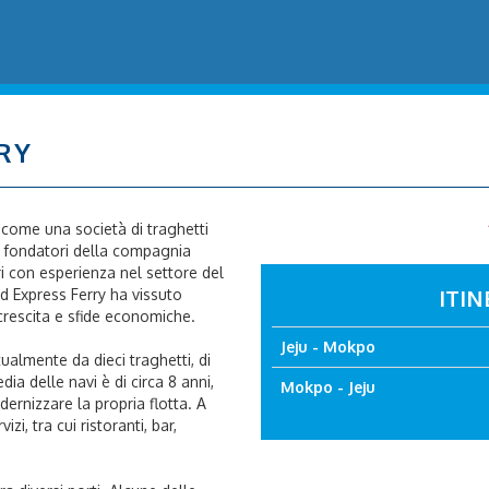
RY
 come una società di traghetti
I fondatori della compagnia
 con esperienza nel settore del
ITIN
d Express Ferry ha vissuto
i crescita e sfide economiche.
Jeju - Mokpo
ualmente da dieci traghetti, di
dia delle navi è di circa 8 anni,
Mokpo - Jeju
ernizzare la propria flotta. A
zi, tra cui ristoranti, bar,