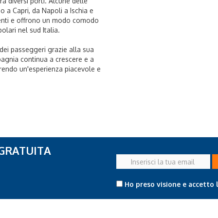
ra diversi porti. Alcune delle
no a Capri, da Napoli a Ischia e
uenti e offrono un modo comodo
lari nel sud Italia.
dei passeggeri grazie alla sua
ompagnia continua a crescere e a
frendo un'esperienza piacevole e
 GRATUITA
Inserisci
la
tua
Ho preso visione e accetto 
email