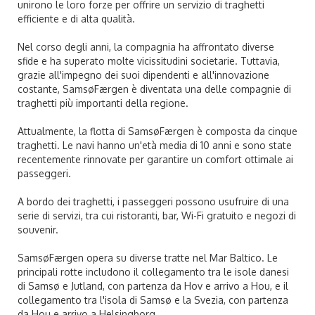
unirono le loro forze per offrire un servizio di traghetti
efficiente e di alta qualità.
Nel corso degli anni, la compagnia ha affrontato diverse
sfide e ha superato molte vicissitudini societarie. Tuttavia,
grazie all'impegno dei suoi dipendenti e all'innovazione
costante, SamsøFærgen è diventata una delle compagnie di
traghetti più importanti della regione.
Attualmente, la flotta di SamsøFærgen è composta da cinque
traghetti. Le navi hanno un'età media di 10 anni e sono state
recentemente rinnovate per garantire un comfort ottimale ai
passeggeri.
A bordo dei traghetti, i passeggeri possono usufruire di una
serie di servizi, tra cui ristoranti, bar, Wi-Fi gratuito e negozi di
souvenir.
SamsøFærgen opera su diverse tratte nel Mar Baltico. Le
principali rotte includono il collegamento tra le isole danesi
di Samsø e Jutland, con partenza da Hov e arrivo a Hou, e il
collegamento tra l'isola di Samsø e la Svezia, con partenza
da Hou e arrivo a Helsingborg.