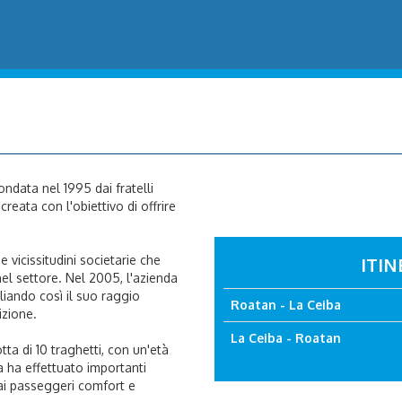
ndata nel 1995 dai fratelli
eata con l'obiettivo di offrire
 vicissitudini societarie che
ITIN
el settore. Nel 2005, l'azienda
liando così il suo raggio
Roatan - La Ceiba
izione.
La Ceiba - Roatan
ta di 10 traghetti, con un'età
a ha effettuato importanti
 ai passeggeri comfort e