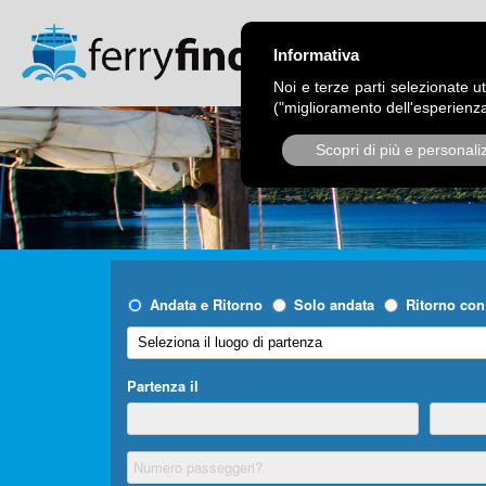
CHI SIAMO
OPER
Informativa
Noi e terze parti selezionate ut
("miglioramento dell'esperienza
Scopri di più e personali