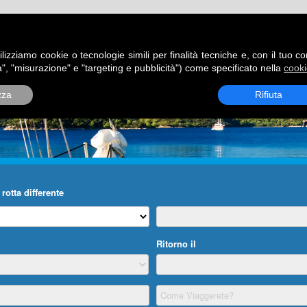
ATORI
DESTINAZIONI
ROTTE
BLOG
CONTATTI
P
ilizziamo cookie o tecnologie simili per finalità tecniche e, con il tuo c
", "misurazione" e "targeting e pubblicità") come specificato nella
cooki
zza
Rifiuta