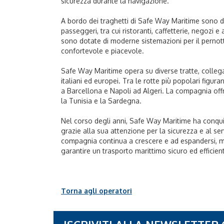
sicurezza durante la navigazione.
A bordo dei traghetti di Safe Way Maritime sono disp
passeggeri, tra cui ristoranti, caffetterie, negozi e a
sono dotate di moderne sistemazioni per il perno
confortevole e piacevole.
Safe Way Maritime opera su diverse tratte, collegan
italiani ed europei. Tra le rotte più popolari fig
a Barcellona e Napoli ad Algeri. La compagnia offre
la Tunisia e la Sardegna.
Nel corso degli anni, Safe Way Maritime ha conquis
grazie alla sua attenzione per la sicurezza e al serv
compagnia continua a crescere e ad espandersi, m
garantire un trasporto marittimo sicuro ed efficien
Torna agli operatori