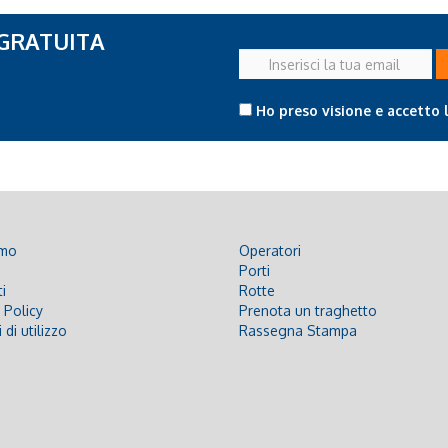
 GRATUITA
Inserisci
la
tua
Ho preso visione e accetto 
email
amo
Operatori
Porti
i
Rotte
 Policy
Prenota un traghetto
 di utilizzo
Rassegna Stampa