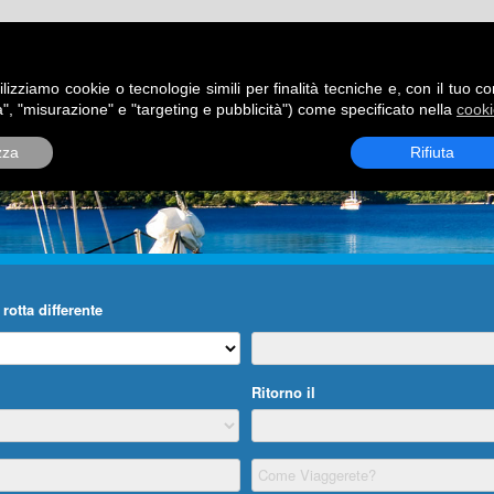
ATORI
DESTINAZIONI
ROTTE
BLOG
CONTATTI
P
ilizziamo cookie o tecnologie simili per finalità tecniche e, con il tuo c
", "misurazione" e "targeting e pubblicità") come specificato nella
cooki
zza
Rifiuta