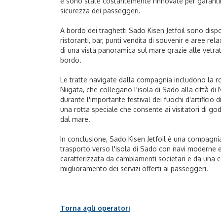
e sono state costantemente rinnovate per garanti
sicurezza dei passeggeri.
A bordo dei traghetti Sado Kisen Jetfoil sono disponib
ristoranti, bar, punti vendita di souvenir e aree r
di una vista panoramica sul mare grazie alle vetr
bordo.
Le tratte navigate dalla compagnia includono la r
Niigata, che collegano l'isola di Sado alla città di
durante l'importante festival dei fuochi d'artifici
una rotta speciale che consente ai visitatori di go
dal mare.
In conclusione, Sado Kisen Jetfoil è una compagnia d
trasporto verso l'isola di Sado con navi moderne e
caratterizzata da cambiamenti societari e da una 
miglioramento dei servizi offerti ai passeggeri.
Torna agli operatori