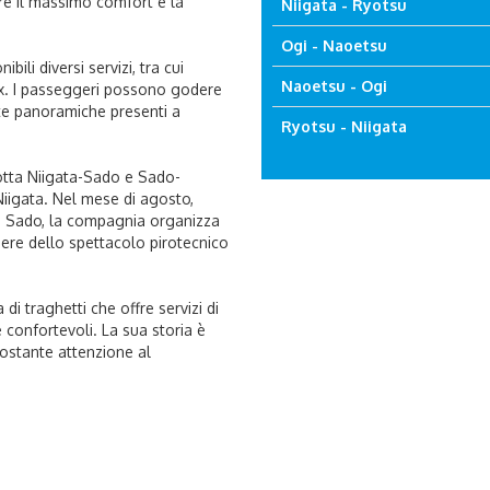
re il massimo comfort e la
Niigata - Ryotsu
Ogi - Naoetsu
ili diversi servizi, tra cui
Naoetsu - Ogi
elax. I passeggeri possono godere
ate panoramiche presenti a
Ryotsu - Niigata
otta Niigata-Sado e Sado-
 Niigata. Nel mese di agosto,
o di Sado, la compagnia organizza
dere dello spettacolo pirotecnico
i traghetti che offre servizi di
 confortevoli. La sua storia è
costante attenzione al