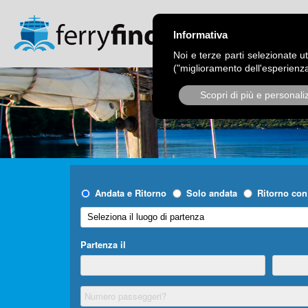
CHI SIAMO
OPER
Informativa
Noi e terze parti selezionate ut
("miglioramento dell'esperienza
Scopri di più e personali