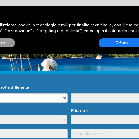
ATORI
DESTINAZIONI
ROTTE
BLOG
CONTATTI
P
ilizziamo cookie o tecnologie simili per finalità tecniche e, con il tuo c
", "misurazione" e "targeting e pubblicità") come specificato nella
cooki
zza
Rifiuta