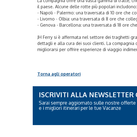
La compagnia offre una vasta gamma di tratte, che 
il paese. Alcune delle rotte più popolari includono:
- Napoli - Palermo: una traversata di 10 ore che col
- Livorno - Olbia: una traversata di 8 ore che col
- Genova - Barcellona: una traversata di 18 ore che
JH Ferry si è affermata nel settore dei traghetti gr
dettagli e alla cura dei suoi clienti. La compagnia
migliorarsi per offrire esperienze di viaggio indimen
Torna agli operatori
ISCRIVITI ALLA NEWSLETTER
Sarai sempre aggiornato sulle nostre offerte
e i migliori itinerari per le tue Vacanze