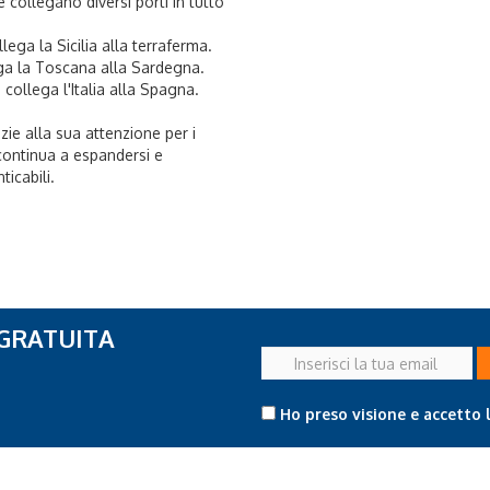
collegano diversi porti in tutto
lega la Sicilia alla terraferma.
lega la Toscana alla Sardegna.
 collega l'Italia alla Spagna.
azie alla sua attenzione per i
 continua a espandersi e
ticabili.
 GRATUITA
Inserisci
la
tua
Ho preso visione e accetto 
email