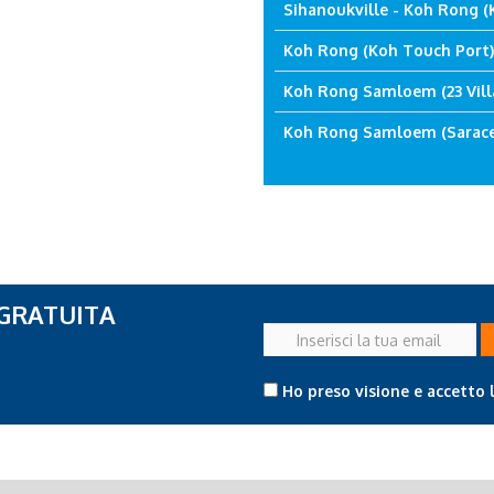
Sihanoukville - Koh Rong (
Koh Rong (Koh Touch Port) 
Koh Rong Samloem (23 Villa
Koh Rong Samloem (Saracen
 GRATUITA
Inserisci
la
tua
Ho preso visione e accetto 
email