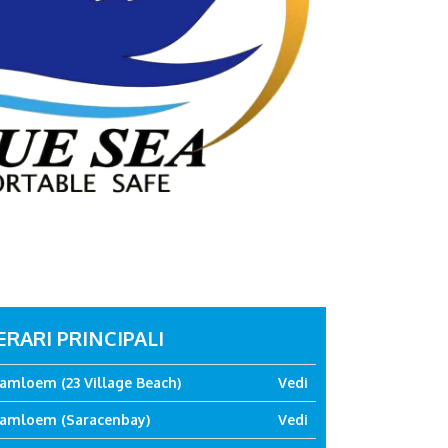
ERARI PRINCIPALI
amloem (23 Village Beach)
Vedi
Samloem (Saracenbay)
Vedi