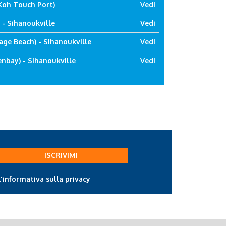
Koh Touch Port)
Vedi
- Sihanoukville
Vedi
ge Beach) - Sihanoukville
Vedi
bay) - Sihanoukville
Vedi
ISCRIVIMI
l'informativa sulla privacy