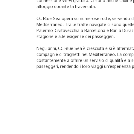
connessione Wi-Fi gratuita. Ci sono anche cabine p
alloggio durante la traversata.
CC Blue Sea opera su numerose rotte, servendo dive
Mediterraneo. Tra le tratte navigate ci sono quel
Palermo, Civitavecchia a Barcellona e Bari a Durazz
stagione e alle esigenze dei passeggeri.
Negli anni, CC Blue Sea è cresciuta e si è affermat
compagnie di traghetti nel Mediterraneo. La com
costantemente a offrire un servizio di qualità e a 
passeggeri, rendendo i loro viaggi un'esperienza 