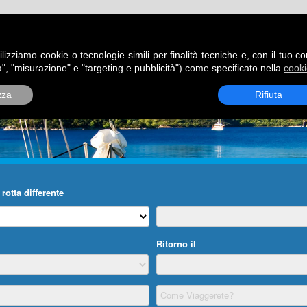
ATORI
DESTINAZIONI
ROTTE
BLOG
CONTATTI
P
ilizziamo cookie o tecnologie simili per finalità tecniche e, con il tuo c
", "misurazione" e "targeting e pubblicità") come specificato nella
cooki
zza
Rifiuta