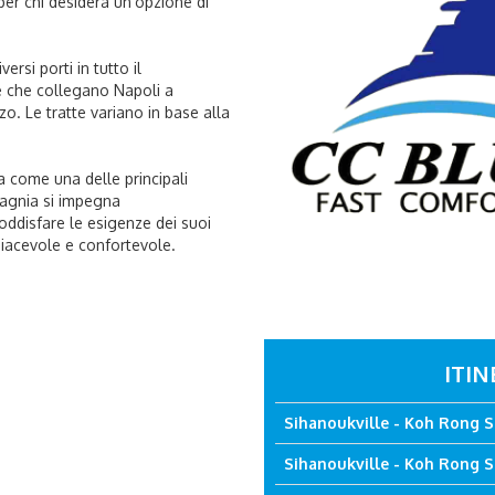
er chi desidera un'opzione di
rsi porti in tutto il
le che collegano Napoli a
o. Le tratte variano in base alla
a come una delle principali
pagnia si impegna
soddisfare le esigenze dei suoi
piacevole e confortevole.
ITIN
Sihanoukville - Koh Rong S
Sihanoukville - Koh Rong 