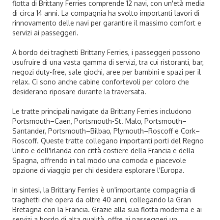
flotta di Brittany Ferries comprende 12 navi, con un'età media
di circa 14 anni. La compagnia ha svolto importanti lavori di
rinnovamento delle navi per garantire il massimo comfort e
servizi ai passeggeri.
A bordo dei traghetti Brittany Ferries, i passeggeri possono
usufruire di una vasta gamma di servizi, tra cui ristoranti, bar,
negozi duty-free, sale giochi, aree per bambini e spazi per il
relax. Ci sono anche cabine confortevoli per coloro che
desiderano riposare durante la traversata.
Le tratte principali navigate da Brittany Ferries includono
Portsmouth–Caen, Portsmouth-St. Malo, Portsmouth–
Santander, Portsmouth–Bilbao, Plymouth–Roscoff e Cork–
Roscoff. Queste tratte collegano importanti porti del Regno
Unito e dell'Irlanda con città costiere della Francia e della
Spagna, offrendo in tal modo una comoda e piacevole
opzione di viaggio per chi desidera esplorare l'Europa.
In sintesi, la Brittany Ferries è un'importante compagnia di
traghetti che opera da oltre 40 anni, collegando la Gran
Bretagna con la Francia. Grazie alla sua flotta moderna e ai
servizi a bordo di alta qualità, offre ai passeggeri un