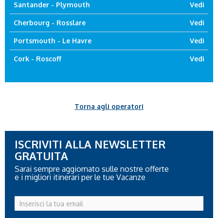
Santander - Plymouth
Vedi
Cherbourg - Rosslare
Vedi
Portsmouth - Le Havre
Vedi
Cork - Roscoff
Vedi
Torna agli operatori
ISCRIVITI ALLA NEWSLETTER
GRATUITA
Sarai sempre aggiornato sulle nostre offerte
e i migliori itinerari per le tue Vacanze
Inserisci
la