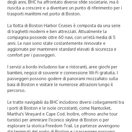
degli anni, BHC ha affrontato diverse sfide societarie, ma è
riuscita a crescere e a diventare un punto di riferimento per i
trasporti marittimi nel porto di Boston.
La flotta di Boston Harbor Cruises è composta da una serie
di traghetti moderni e ben attrezzati. Attualmente la
compagnia possiede oltre 60 navi, con un'età media di 5
anni. Le navi sono state costantemente rinnovate e
aggiornate per mantenere standard elevati di sicurezza e
comfort per i passeggeri.
I servizi a bordo includono bar e ristoranti, aree giochi per
bambini, negozi di souvenir e connessione Wi-Fi gratuita. I
passeggeri possono godere di panorami mozzafiato sulla
baia di Boston e visitare le numerose attrazioni lungo il
percorso.
Le tratte navigabili da BHC includono diversi collegamenti tra
i porti di Boston e le isole circostanti, come Nantucket,
Martha's Vineyard e Cape Cod. Inoltre, offrono anche tour
turistici per ammirare l'iconico skyline di Boston o per
esplorare la storica Freedom Trail. Le partenze avvengono
dai terminali del porto di Boston e i passeggeri possono